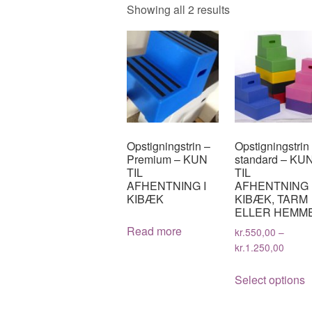
Showing all 2 results
Opstigningstrin –
Opstigningstrin
Premium – KUN
standard – KU
TIL
TIL
AFHENTNING I
AFHENTNING 
KIBÆK
KIBÆK, TARM
ELLER HEMME
Read more
kr.
550,00
–
kr.
1.250,00
T
Select options
p
h