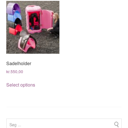
Sadelholder
kr.
550,00
This
Select options
product
has
multiple
variants.
The
options