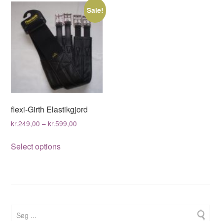
Sale!
flexi-Girth Elastikgjord
kr.
249,00
–
kr.
599,00
This
Select options
product
has
multiple
variants.
The
options